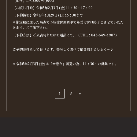
【価格】1本 2500円(税込)
【お渡し日時】令和5年2月3日(金)11：30～17：00
【予約締切】令和5年1月29日(日)15：30まで
＊限定数に達した時点で予約受付期間中でも受け付け終了とさせていただ
きます。ご了承下さい。
【予約方法】ご来店時またはお電話にて。（TEL：042-649-1987）
ご予約お待ちしております。美味しく食べて福を招きましょう～♪
＊令和5年2月3日(金)は『幸巻き』製造の為、11：30～の営業です。
1
2
»