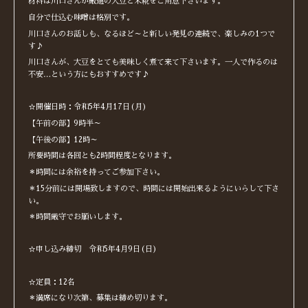
材料は川口さんが厳選の大豆と米糀をご用意下さいます。
自分で仕込む味噌は格別です。
川口さんのお話しも、なるほど～と新しい発見の連続で、楽しみの1つで
す♪
川口さんが、大豆をとても美味しく煮て来て下さいます。一人で作るのは
不安…という方にもおすすめです♪
☆開催日時：令和5年4月17日(月)
【午前の部】9時半～
【午後の部】12時～
所要時間は各回とも2時間程度となります。
＊時間には余裕を持ってご参加下さい。
＊15分前には開場致しますので、時間には開始出来るようにいらして下さ
い。
＊時間厳守でお願いします。
☆申し込み締切 令和5年4月9日(日)
☆定員：12名
＊満席になり次第、募集は締め切ります。