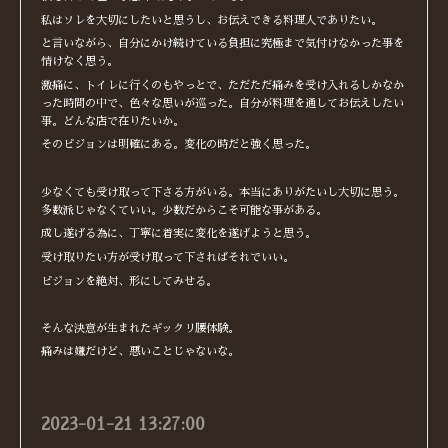
私はソレを大切にしたいと思うし、お伝えできる料理人でありたい。
と言いながら、自分にかけ続けている負担に究極まで気付けなかった事を
情けなく思う。
激痛に、トイレに行くのもやっとで、ただただ痛みを受け入れるしかなか
った時間の中で、色々な思いが巡った。自分が料理を通してお伝えしたい
事。どんな店で在りたいか。
そのビジョンは明確にある。変化の時だと強く思った。
少なくても受け取って下さる方がいる。本当にありがたいし大切に思う。
多数派じゃなくていい。少数だからこそ可能な事がある。
成し遂げる為に、丁寧に着実に変化を遂げようと思う。
受け取りたい方が受け取って下さればそれでいい。
ビジョンを絶対、形にしてみせる。
そんな決意が生まれたギックリ腰体験。
痛みは嫌だけど、悪いことじゃないな。
2023-01-21 13:27:00