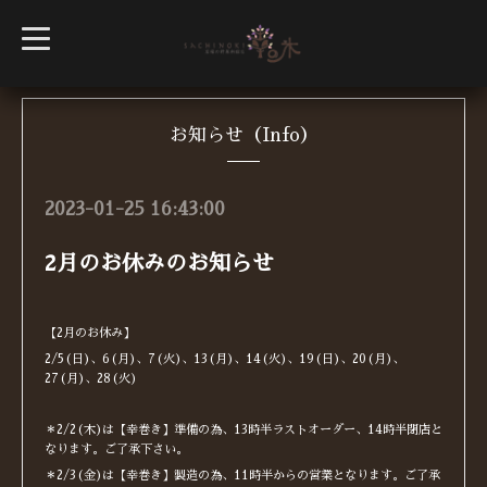
t
o
g
g
l
e
n
お知らせ（Info）
a
v
i
g
2023-01-25 16:43:00
a
t
i
2月のお休みのお知らせ
o
n
【2月のお休み】
2/5(日)、6(月)、7(火)、13(月)、14(火)、19(日)、20(月)、
27(月)、28(火)
＊2/2(木)は【幸巻き】準備の為、13時半ラストオーダー、14時半閉店と
なります。ご了承下さい。
＊2/3(金)は【幸巻き】製造の為、11時半からの営業となります。ご了承