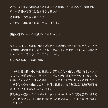
ただ、勝手ながら腰の具合を見ながらの営業となりますので、営業時間
や、休業日の変更などもあるかと思います。
その都度、お知らせ致します。
ご理解ご了承のほどお願い申し上げます。
腰痛の原因はギックリ腰だったみたいです。
ギックリ腰って何かした時に突然グキッと激痛…のイメージが有り、ギッ
クリ腰の自覚はなく、何もそんな事なかったと先生に伝えたら、心身の疲
れのピークで訪れるのだと言われました。
思い当たる事、山盛り（笑）
コロナ影響も続く中、物価高騰…、客足も乏しく厳しい経営状態でのスト
レスと、良質な素材、丁寧に作り上げる料理の適正価格をつけられていな
い事へのモヤモヤと体力の負担。。。大丈夫！と言い聞かせて気付かない
フリをしてやって来ましたが、身体は正直で、もう無理だよと強制終了を
かけられたような気がしています。
薄利多売の経営スタイルが増え、安ければいいという消費者思考が増える
中で、私のやっている事は時代に合ったビジネススタイルではないのかも
しれません。