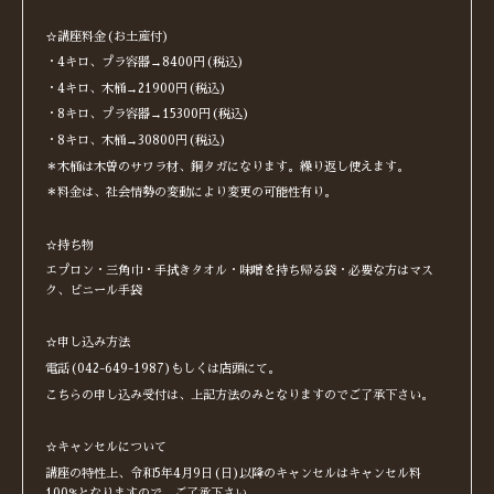
☆講座料金(お土産付)
・4キロ、プラ容器→8400円(税込)
・4キロ、木桶→21900円(税込)
・8キロ、プラ容器→15300円(税込)
・8キロ、木桶→30800円(税込)
＊木桶は木曽のサワラ材、銅タガになります。繰り返し使えます。
＊料金は、社会情勢の変動により変更の可能性有り。
☆持ち物
エプロン・三角巾・手拭きタオル・味噌を持ち帰る袋・必要な方はマス
ク、ビニール手袋
☆申し込み方法
電話(042-649-1987)もしくは店頭にて。
こちらの申し込み受付は、上記方法のみとなりますのでご了承下さい。
☆キャンセルについて
講座の特性上、令和5年4月9日(日)以降のキャンセルはキャンセル料
100%となりますので、ご了承下さい。