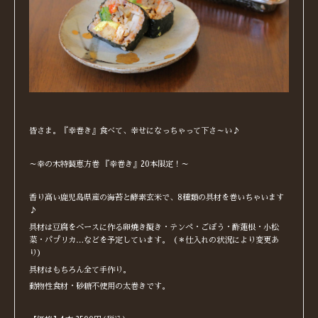
皆さま。『幸巻き』食べて、幸せになっちゃって下さ～い♪
～幸の木特製恵方巻 『幸巻き』20本限定！～
香り高い鹿児島県産の海苔と酵素玄米で、8種類の具材を巻いちゃいます
♪
具材は豆腐をベースに作る卵焼き擬き・テンペ・ごぼう・酢蓮根・小松
菜・パプリカ…などを予定しています。（＊仕入れの状況により変更あ
り）
具材はもちろん全て手作り。
動物性食材・砂糖不使用の太巻きです。