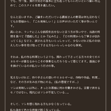
でも、今一度、食の大切さの基本に立ち返ってもらいたいという願いを込
めて、このスタイルを貫き通したい。
なんと言いますか、ご縁をいただいている農家さんの野菜は何も言わなく
てもお客様から、『これ美味しい！』とお声がけいただく事が多いんで
す。
高いとか、ランチにこんな値段を出せないと言う方が多い中で、当店の料
理を食べて『感動した』とか『沁みた』、『どの料理からも丁寧さが伝わ
ってくる』などと、涙される方もいらっしゃって、少ないけれど私のお伝
えしたい事を受け取って下さる方もいらっしゃるのも事実。
それは、私の作る料理というよりも、関わって下さってる方々の全てのエ
ネルギーが重なるからこその事象なんだろうなって感じてます。最後に手
を掛けているのが私というだけの事。
見えないけれど、作り手さんの想いやエネルギーは、作物や作品、料理…
など、その方が生み出す物にのる。(私の感覚ですが…)
ソレは美味しい以外に、きっとお客様に何かを働きかける。言葉で表せる
モノではない。現代にはソレが不足している…。
そして、ソレを感じ取れる方も少なくなっている。
私も含めて色々な意味で鈍くなっている。