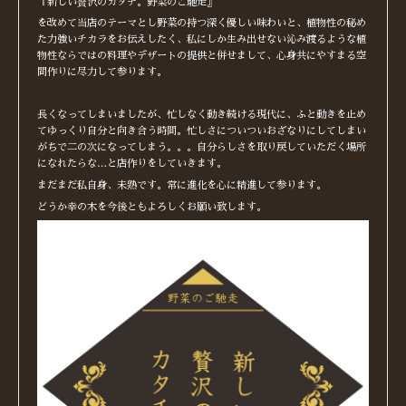
『新しい贅沢のカタチ。野菜のご馳走』
を改めて当店のテーマとし野菜の持つ深く優しい味わいと、植物性の秘め
た力強いチカラをお伝えしたく、私にしか生み出せない沁み渡るような植
物性ならではの料理やデザートの提供と併せまして、心身共にやすまる空
間作りに尽力して参ります。
長くなってしまいましたが、忙しなく動き続ける現代に、ふと動きを止め
てゆっくり自分と向き合う時間。忙しさについついおざなりにしてしまい
がちで二の次になってしまう。。。自分らしさを取り戻していただく場所
になれたらな…と店作りをしていきます。
まだまだ私自身、未熟です。常に進化を心に精進して参ります。
どうか幸の木を今後ともよろしくお願い致します。