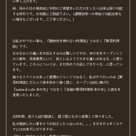
い申し上げます。
尚、休みの日の発表前に予約のご希望をいただけましたら出来る限り対応
する所存です。お気軽にご相談下さい。(講習会等への参加で対応出来な
い場合もございます。ご了承ください。)
②私のやりたい事は、『動物性を使わない料理店』ではなく『野菜料理
店』です。
なかなかこの違いをお伝えするのは難しいですが、幸の木をオープンして
から数年、菜食業界にいて、似ているようで大きな違いがあるな…と感じ
ています。こちらについては、また改めてお話しできたらな…と思ってい
ます。
様々なスタイルがあって善悪のジャッジではなく、私がやりたいのは【野
菜料理店】だという事を改めて強く感じ、オープン当初に掲げた
『natural cafe 幸の木』ではなく『至福の野菜料理店 幸の木』と店名を
変更いたしました。
③8年間、色々と試行錯誤し、肌で感じながら営業して参りました。
私が提供したい事をどうお伝えしたら良いのか。。。まだまだ上手くカタ
チには出来ずにおりますが、