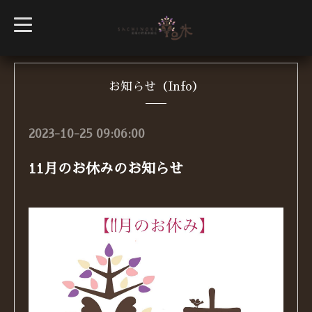
t
o
g
g
l
e
n
お知らせ（Info）
a
v
i
g
2023-10-25 09:06:00
a
t
i
11月のお休みのお知らせ
o
n