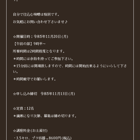
自分で仕込む味噌は格別です。
お気軽にお問い合わせ下さいませ♪
☆開催日時：令和5年11月20日(月)
【午前の部】9時半～
所要時間は2時間程度となります。
＊時間には余裕を持ってご参加下さい。
＊15分前には開場致しますので、時間には開始出来るようにいらして下さ
い。
＊時間厳守でお願いします。
☆申し込み締切 令和5年11月13日(月)
☆定員：12名
＊満席になり次第、募集は締め切ります。
☆講座料金(お土産付)
・3.5キロ、プラ容器→8600円(税込)