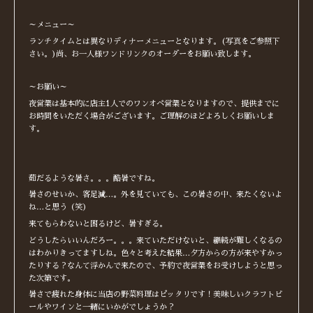
～メニュー～
ランチタイムとは異なりディナーメニューとなります。(写真をご参照下
さい。)尚、お一人様ワンドリンクのオーダーをお願い致します。
～お願い～
夜営業は基本的に店主1人でのワンオペ営業となりますので、提供までに
お時間をいただく場合がございます。ご理解のほどよろしくお願いしま
す。
茹だるような暑さ。。。酷暑ですね。
暑さのせいか、客足減…。外を見ていても、この暑さの中、来たくないよ
ね…と思う（笑）
来てもらわないと困るけど、暑すぎる。
どうしたらいいんだろー。。。来ていただけないと、継続が難しくなるの
はわかりきってますしね。色々と考えた結果…夕方からの方が来やすかっ
たりする？なんて浮かんで来たので、予約で夜営業をお受けしようと思っ
た次第です。
暑さで疲れた身体に当店の野菜料理はピッタリです！美味しいクラフトビ
ールやワインと一緒にいかがでしょうか？