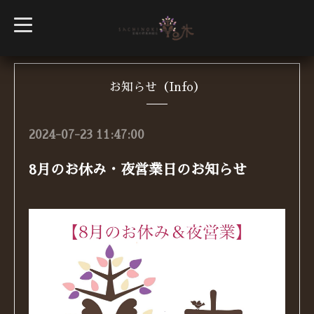
t
o
g
g
l
e
n
お知らせ（Info）
a
v
i
g
2024-07-23 11:47:00
a
t
i
8月のお休み・夜営業日のお知らせ
o
n