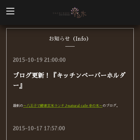
t
o
g
g
l
e
n
お知らせ（Info）
a
v
i
g
2015-10-19 21:00:00
a
t
i
ブログ更新！『キッチンペーパーホルダ
o
n
ー』
最新の
～八王子で酵素玄米ランチ♪natural cafe 幸の木～
のブログ。
2015-10-17 17:57:00