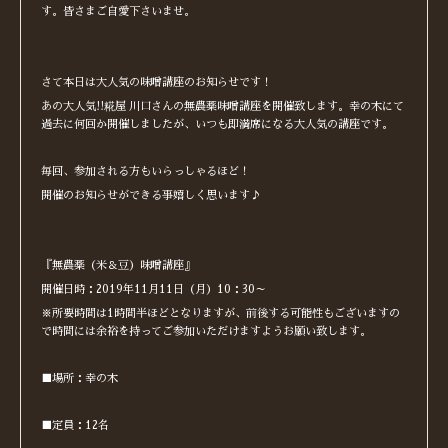
す。皆さまご自愛下さいませ。
さて本日は大人気の味噌講座のお知らせです！
あの大人気!!糀屋 川口さんの無農薬味噌講座を開催致します。幸の木にて
過去に何回か開催しましたが、いつも即満席になる大人気の講座です。
毎回、参加される方もいらっしゃるほど！
開催のお知らせができる事嬉しく思います♪
『無農薬（米＆豆）味噌講座』
開催日時：2019年11月11日（月）10：30～
※所要時間は1時間半ほどとなりますが、前後する可能性もございますの
で時間には余裕を持ってご参加いただけますようお願い致します。
■場所：幸の木
■定員：12名