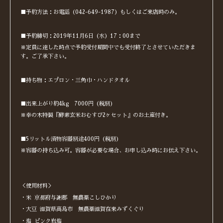
■予約方法：お電話（042-649-1987）もしくはご来店時のみ。
■予約締切：2019年11月6日（水）17：00まで
※定員に達した時点で予約受付期間中でも受付終了とさせていただきま
す。ご了承下さい。
■持ち物：エプロン・三角巾・ハンドタオル
■出来上がり約4kg 7000円（税別）
※幸の木特製『酵素玄米おむすび2ヶセット』のお土産付き。
■5リットル漬物容器別途400円（税別）
※容器の持ち込み可。容器が必要な場合、お申し込み時にお伝え下さい。
＜使用材料＞
・米 京都府与謝郡 無農薬こしひかり
・大豆 滋賀県高島市 無農薬滋賀在来みずくぐり
・塩 ピンク岩塩