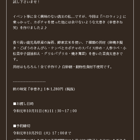
試し下さいませ！
イベント事に全く興味のない店主の私…ですが、今回は『ハロウィン』に
乗っかって、カボチャを使った他には余りないような太巻き（幸巻きね
笑）を作りましたよ♪
香り高い鹿児島県産の海苔、酵素玄米を使い、７種類の具材（卵焼き擬
き・ごぼうのきんぴら・テンペとカボチャのスパイス炒め・人参ラペ・小
松菜辛子醤油和え・グリルパプリカ・焼き舞茸）を巻いた菜食太巻きで
す。
具材はもちろん！全て手作り♪ 白砂糖・動物性食材不使用です。
---------------------
秋の味覚『幸巻き』1本 1,280円（税抜）
■お渡し日時
令和元年10月31日(木)11：30～17：00
■予約締切
令和元年10月29日（火）17：00まで