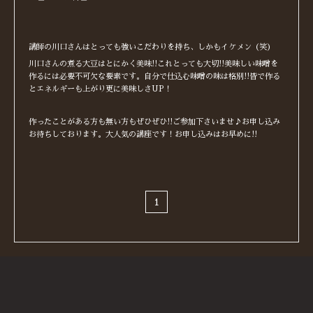
講師の川口さんはとっても強いこだわりを持ち、しかもイケメン（笑）
川口さんの煮る大豆はとにかく美味!!これとっても大切!!美味しい味噌を
作るには必要不可欠な要素です。自分で仕込む味噌の味は格別!!皆で作る
とエネルギーも上がり更に美味しさUP！
作ったことがある方も無い方もぜひぜひ!!ご参加下さいませ♪お申し込み
お待ちしております。大人気の講座です！お申し込みはお早めに!!
1