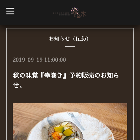
t
o
g
g
l
e
n
お知らせ（Info）
a
v
i
g
2019-09-19 11:00:00
a
t
i
秋の味覚『幸巻き』予約販売のお知ら
o
n
せ。