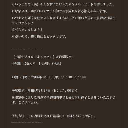
ということで（笑）そんな女子にぴったりなタルトセットを作りました。
ひな祭りは日本において女子の健やかな成長を祈る節句の年中行事。
いつまでも輝く女性でいられますように…との願いを込めて贅沢な甘糀生
チョコタルト♪
食べちゃいましょう！
可愛いので、贈り物にもピッタリです。
---------------------
【甘糀生チョコタルトセット】※数量限定！
予約制・2個入り 1,650円（税込）
お渡し日時：令和4年3月3日（木）11：30～17：00
予約締切：令和4年2月27日（日）17：00まで
※限定数に達した時点で予約期間中でも受け付け終了とさせていただきま
す。ご了承下さい。
予約方法：ご来店時またはお電話にて（042-649-1987）。
---------------------