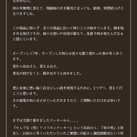
欠かせない。
何かを無理に変えて、現価格のまま販売と言っても、結局、実質値上げと
なりますしね。
この商品に限らず、全ての商品に於いて同じことが起きています。頭を悩
ませる毎日ですが、様々な想いや状況が重なり…見直す時が来たんだなぁ
と感じています。
オープンして7年、オープンした時とは色々な面で変わった事が多くあり
ます。
変わらぬ良さと、変える良さ。
変化の時だな！と、動き出そうと決めました。
更に未来に思い描く自分らしい店を実現するために。1つずつ、変えて行
こうと思います。
その都度お知らせさせていただきますので、ご理解いただければ幸いで
す。
まずは文頭で書きましたクッキーから。。。
『セレブな（笑）アメリカンクッキー』という名前から、『幸の実』と改
名し、以前から多くいただいていたご要望にお応えし個包装販売という形