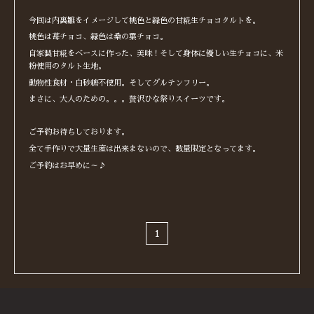
今回は内裏雛をイメージして桃色と緑色の甘糀生チョコタルトを。
桃色は苺チョコ、緑色は桑の葉チョコ。
自家製甘糀をベースに作った、美味！そして身体に優しい生チョコに、米
粉使用のタルト生地。
動物性食材・白砂糖不使用。そしてグルテンフリー。
まさに、大人のための。。。贅沢ひな祭りスイーツです。
ご予約お待ちしております。
全て手作りで大量生産は出来まないので、数量限定となってます。
ご予約はお早めに～♪
1