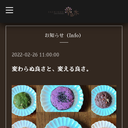
t
o
g
g
l
e
n
お知らせ（Info）
a
v
i
g
2022-02-26 11:00:00
a
t
i
変わらぬ良さと、変える良さ。
o
n