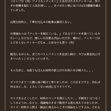
『セレブな（笑）アメリカンクッキー』と名付けたそのクッキーは、作り
手の想像を超えて人気を博し。。。ありがたい事に気づけば10種類を越え
ていました。
良質な材料と、丁寧な仕込みの結果は裏切らない。
お客様からは『クッキーを超えている。』『まるでケーキを食べているみ
たい！』などなど、嬉しいお言葉も沢山いただき、確かに、クッキーでは
とどまらないクッキーだなぁ…と自分でも思う（笑）
販売しながらも、全てのベストバランスを追求し続け、今では黄金比に行
きついたレシピとなっています。
そんな折に、当店でも仕入れ材料の値上げのお知らせが続々と。。。
ギリギリまで！と踏ん張り続けて参りましたが、このままですと、作れば
作るほど…な、よろしくない状況になりそうです。
サイズを小さくしたり、材料のランクを落としたり…、手間を1つ2つなく
してみようか…などと、現価格のままで販売する術も考えてみましたが、
サイズ・材料の上質さ・製法に拘るからこその商品なんですよね。どれも