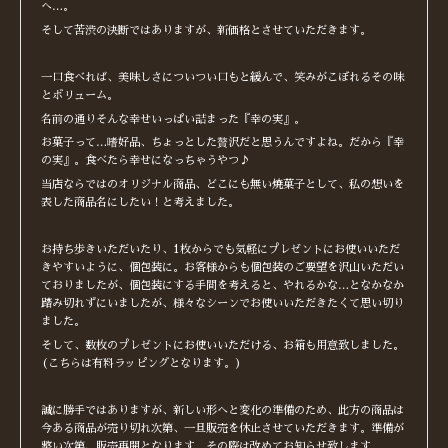
へ…。
そして苦渋の決断ではありますが、新価格とさせていただきます。
一口食べれば、美味しさについつい口もと緩んで、笑みがこぼれるその味
とボリューム。
名前の通りそんな幸せいっぱい詰まった『幸の実』。
お菓子って…嗜好品、ちょっとした贅沢だと思うんですよね。だから『幸
の実』。食べたら幸せになっちゃうやつ♪
当店ならではのオリジナル商品、どこにも無い焼菓子として、私の想いを
表した商品名にしたい！と考えました。
お持ち歩きいただいたり、1枚からでも気軽にプレゼントにお使いいただ
きやすいように、個包装に。お客様からも個包装のご要望を沢山いただい
ておりましたが、個包装にする手間を考えると、やれるかな…となかなか
踏み切れずにいましたが、様々なシーンでお使いいただきたくて思い切り
ました。
そして、数枚のプレゼントにお使いいただける、お箱も用意致しました。
(こちらは有料ラッピングとなります。)
誠に勝手ではありますが、新しい形へと変化の準備のため、此方の商品は
今ある商品が売り切れ次第、一旦販売を休止させていただきます。準備が
整い次第、販売再開となります。その際は改めてお知らせ致します。