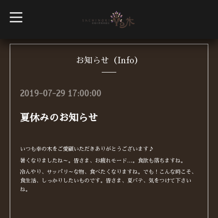
t
o
g
g
l
e
n
お知らせ（Info）
a
v
i
g
2019-07-29 17:00:00
a
t
i
夏休みのお知らせ
o
n
いつも幸の木をご愛顧いただきありがとうございます♪
暑くなりましたね～。皆さま、お疲れモード…。食欲も落ちますね。
冷んやり、サッパリ～な物、食べたくなりますね。でも！こんな時こそ、
食生活、しっかりしたいものです。皆さま、夏バテ、気をつけて下さい
ね。