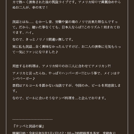
カで熱～く演奏された後の凱旋ライブです。アメリカ帰りで興奮冷めやら
ぬお二人が、幸の木で！
民謡とはね…、むかーし昔、労働や宴の場のノリで出来た唄なんですっ
て。だから、聴いた事なくても、日本人ならば!!このリズム！刻まれてお
ります、ハイ。
なので、きっとノリノリ間違い無しです。
実に私も民謡…全く興味なかったんですけど、お二人の演奏に元気もらっ
て一気にファンになりました♪
用意するお料理は、アメリカ帰りのお二人に合わせてアメリカン?!
アメリカと言ったらね、やっぱりハンバーガー!!という事で、メインはテ
ンペバーガー♪
普段はアルコールを置かない当店ですが、今回のみ、ビールを用意致しま
す。
なので、ビールに合いそうなテンペ料理を…と企んでおります。
---------------------------
『テンペと民謡の宴』
開催日時：令和元年9月1日(日)12：00～2時間程度を予定。変動有り。