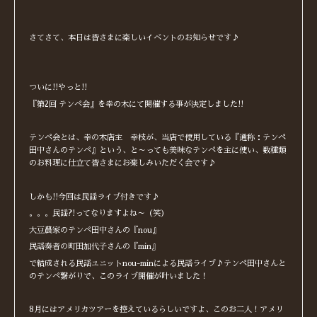
さてさて、本日は皆さまに楽しいイベントのお知らせです♪
ついに!!やっと!!
『第2回 テンペ会』を幸の木にて開催する事が決定しました!!
テンペ会とは、幸の木店主 幸枝が、当店で使用している『通称：テンペ
田中さんのテンペ』という、と～っても美味なテンペを主に使い、数種類
のお料理に仕立て皆さまにお楽しみいただく会です♪
しかも!!今回は民謡ライブ付きです♪
。。。民謡?!ってなりますよね～（笑）
大豆農家のテンペ田中さんの『nou』
民謡奏者の町田加代子さんの『min』
で結成される民謡ユニットnou-minによる民謡ライブ♪テンペ田中さんと
のテンペ繋がりで、このライブ開催が叶いました！
8月にはアメリカツアーを控えているらしいですよ、このお二人！アメリ