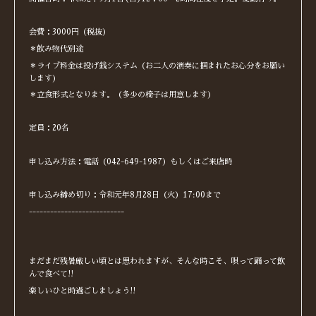
会費：3000円（税抜）
＊飲み物代別途
＊ライブ料金は投げ銭システム（お二人の演奏に掴まれたお心分をお願い
します）
＊立食形式となります。（多少の椅子は用意します）
定員：20名
申し込み方法：電話（042-649-1987）もしくはご来店時
申し込み締め切り：令和元年8月28日（火）17:00まで
---------------------------
まだまだ残暑厳しい頃とは思われますが、そんな時こそ、唄って踊って飲
んで食べて!!
楽しいひと時過ごしましょう!!