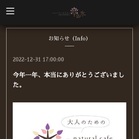
t
o
g
g
l
e
n
お知らせ（Info）
a
v
i
g
2022-12-31 17:00:00
a
t
i
今年一年、本当にありがとうございまし
o
n
た。