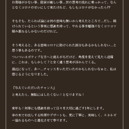
お客様が少ない事、経営が厳しい事…世の思考の流れに乗っかって、なん
となくコロナのせいにして来たけれど、もしもコロナがなかったら??
そもそも、たられば論には何の意味も無いから考えたところで…だし、続
けられているという事実に感謝を持って、やれる事を嘘偽りなくコツコツ
積み重ねるしかないのだけれど。
そう考えると、ある意味コロナに助けられた部分もあるかもしれない…と
思う事もあるのです。
ついついネガティブな方へと捉えがちだけど、角度を変えて見たら途端
に、これは、もしかして？と全く違う思考が浮かんでくる。
最近になって、あー…チャンスをいただいたのかもしれないなぁと、私は
感じるようになりました。
『与えていただいたチャンス』
と考えたら、無駄にはしたくない！となりますね！
来年も！何事にも感謝を持って日々を大切に過ごす1年にします。
幸の木でお出しする料理やデザートも、更に丁寧に、美味しく、エネルギ
ー溢れるものへと進化させて参ります。