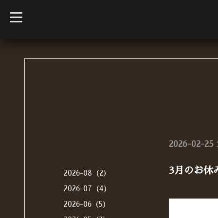
t
o
g
g
l
e
n
a
v
i
g
a
t
i
o
n
2026-02-25 
3月のお休
2026-08（2）
2026-07（4）
2026-06（5）