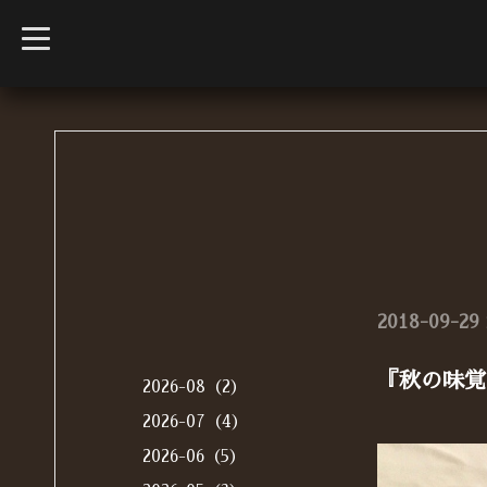
t
o
g
g
l
e
n
a
v
i
g
a
t
i
o
n
2018-09-29 
『秋の味覚
2026-08（2）
2026-07（4）
2026-06（5）