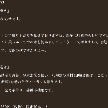
せは
幸巻き』
お知らせです。
ウィンで盛り上がりを見せておりますね。起源は収穫祭らしいです
ィンに乗っかって幸の木も何かやりましょう～って考えまして（笑
ます。食欲の秋ですからね～。
幸巻き』
島県産の海苔、酵素玄米を使い、八種類の具材(卵焼き擬き・ごぼ
・舞茸)を巻いたヴィーガン太巻きです。
ん！全て手作り、砂糖不使用です。
280円（税抜） 限定30本！！