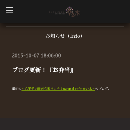
t
o
g
g
l
e
n
お知らせ（Info）
a
v
i
g
2015-10-07 18:06:00
a
t
i
ブログ更新！『お弁当』
o
n
最新の
～八王子で酵素玄米ランチ♪natural cafe 幸の木～
のブログ。