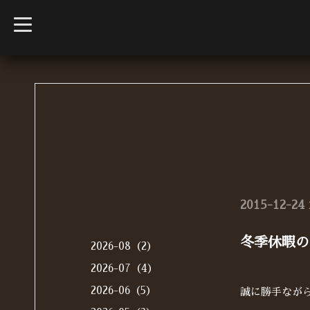
t
o
g
g
l
e
n
a
v
i
g
a
t
i
o
n
2015-12-24 
冬季休暇の
2026-08（2）
2026-07（4）
2026-06（5）
誠に勝手なが