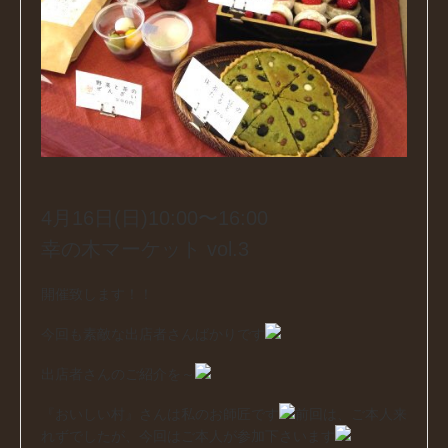
4月16日(日)10:00〜16:00
幸の木マーケット vol.3
開催致します！！
今回も素敵な出店者さんばかりです
出店者さんのご紹介を～
『おいしい村』さんは私のお師匠です
前回は、ご本人来
れずでしたが、今回はご本人が参加下さいます