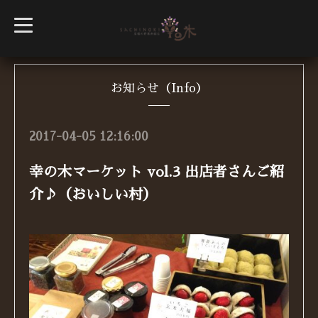
t
o
g
g
l
e
n
お知らせ（Info）
a
v
i
g
2017-04-05 12:16:00
a
t
i
幸の木マーケット vol.3 出店者さんご紹
o
n
介♪（おいしい村）