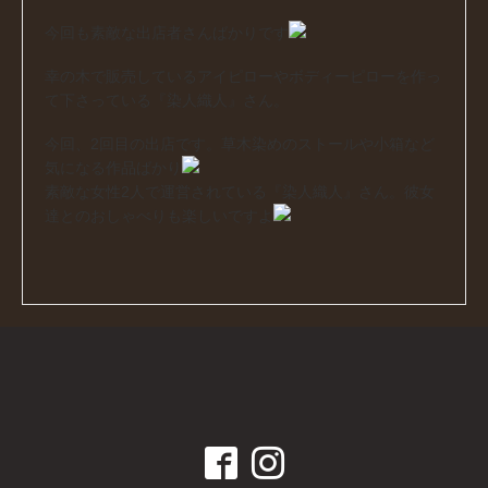
今回も素敵な出店者さんばかりです
幸の木で販売しているアイピローやボディーピローを作っ
て下さっている『染人織人』さん。
今回、2回目の出店です。草木染めのストールや小箱など
気になる作品ばかり
素敵な女性2人で運営されている『染人織人』さん。彼女
達とのおしゃべりも楽しいですよ