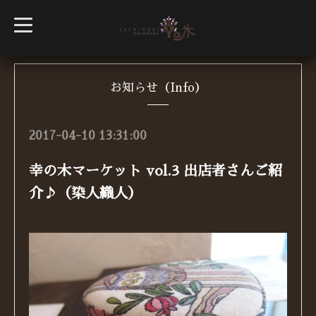
t
o
g
g
l
e
n
お知らせ（Info）
a
v
i
g
2017-04-10 13:31:00
a
t
i
幸の木マーケット vol.3 出店者さんご紹
o
n
介♪（染人織人）