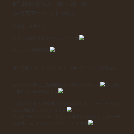
4月16日(日)10：00～16：00
幸の木マーケット vol.3
開催致します！！
今回も素敵な出店者さんばかりです
ちょっとお得情報を
当店で取り扱いしております『Ojasスキンケア化粧品』。
ありがたい事にご愛用者さまが増えております
更に嬉し
い事にリピーターさまも
ご愛用者さまへの感謝の意を込めまして、メーカーさまか
らのご協力をいただきました
幸の木マーケットvol.2でもやらせていただきましたサービ
ス企画！vol.3でもやらせていただきます