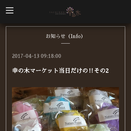
t
o
g
g
l
e
n
お知らせ（Info）
a
v
i
g
2017-04-13 09:18:00
a
t
i
幸の木マーケット当日だけの‼︎その2
o
n