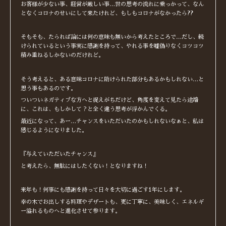
お客様が少ない事、経営が厳しい事…世の思考の流れに乗っかって、なん
となくコロナのせいにして来たけれど、もしもコロナがなかったら??
そもそも、たられば論には何の意味も無いから考えたところで…だし、続
けられているという事実に感謝を持って、やれる事を嘘偽りなくコツコツ
積み重ねるしかないのだけれど。
そう考えると、ある意味コロナに助けられた部分もあるかもしれない…と
思う事もあるのです。
ついついネガティブな方へと捉えがちだけど、角度を変えて見たら途端
に、これは、もしかして？と全く違う思考が浮かんでくる。
最近になって、あー…チャンスをいただいたのかもしれないなぁと、私は
感じるようになりました。
『与えていただいたチャンス』
と考えたら、無駄にはしたくない！となりますね！
来年も！何事にも感謝を持って日々を大切に過ごす1年にします。
幸の木でお出しする料理やデザートも、更に丁寧に、美味しく、エネルギ
ー溢れるものへと進化させて参ります。