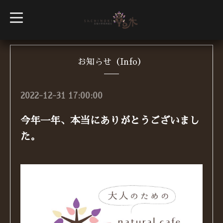
t
o
g
g
l
e
n
お知らせ（Info）
a
v
i
g
2022-12-31 17:00:00
a
t
i
今年一年、本当にありがとうございまし
o
n
た。