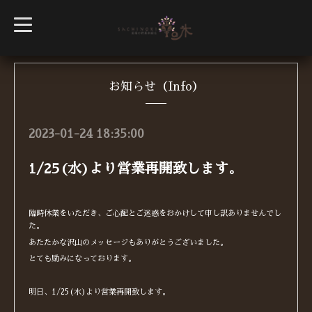
t
o
g
g
l
e
n
お知らせ（Info）
a
v
i
g
2023-01-24 18:35:00
a
t
i
1/25(水)より営業再開致します。
o
n
臨時休業をいただき、ご心配とご迷惑をおかけして申し訳ありませんでし
た。
あたたかな沢山のメッセージもありがとうございました。
とても励みになっております。
明日、1/25(水)より営業再開致します。