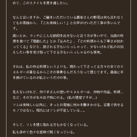
めて、このスタイルを貫き通したい。
なんと言いますか、ご縁をいただいている農家さんの野菜は何も言わなく
てもお客様から、『これ美味しい！』とお声がけいただく事が多いんで
す。
高いとか、ランチにこんな値段を出せないと言う方が多い中で、当店の料
理を食べて『感動した』とか『沁みた』、『どの料理からも丁寧さが伝わ
ってくる』などと、涙される方もいらっしゃって、少ないけれど私のお伝
えしたい事を受け取って下さる方もいらっしゃるのも事実。
それは、私の作る料理というよりも、関わって下さってる方々の全てのエ
ネルギーが重なるからこその事象なんだろうなって感じてます。最後に手
を掛けているのが私というだけの事。
見えないけれど、作り手さんの想いやエネルギーは、作物や作品、料理…
など、その方が生み出す物にのる。(私の感覚ですが…)
ソレは美味しい以外に、きっとお客様に何かを働きかける。言葉で表せる
モノではない。現代にはソレが不足している…。
そして、ソレを感じ取れる方も少なくなっている。
私も含めて色々な意味で鈍くなっている。