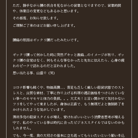
ただ、勝手ながら腰の具合を見ながらの営業となりますので、営業時間
や、休業日の変更などもあるかと思います。
その都度、お知らせ致します。
ご理解ご了承のほどお願い申し上げます。
腰痛の原因はギックリ腰だったみたいです。
ギックリ腰って何かした時に突然グキッと激痛…のイメージが有り、ギッ
クリ腰の自覚はなく、何もそんな事なかったと先生に伝えたら、心身の疲
れのピークで訪れるのだと言われました。
思い当たる事、山盛り（笑）
コロナ影響も続く中、物価高騰…、客足も乏しく厳しい経営状態でのスト
レスと、良質な素材、丁寧に作り上げる料理の適正価格をつけられていな
い事へのモヤモヤと体力の負担。。。大丈夫！と言い聞かせて気付かない
フリをしてやって来ましたが、身体は正直で、もう無理だよと強制終了を
かけられたような気がしています。
薄利多売の経営スタイルが増え、安ければいいという消費者思考が増える
中で、私のやっている事は時代に合ったビジネススタイルではないのかも
しれません。
でも、今一度、食の大切さの基本に立ち返ってもらいたいという願いを込