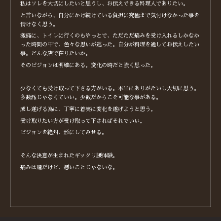
私はソレを大切にしたいと思うし、お伝えできる料理人でありたい。
と言いながら、自分にかけ続けている負担に究極まで気付けなかった事を
情けなく思う。
激痛に、トイレに行くのもやっとで、ただただ痛みを受け入れるしかなか
った時間の中で、色々な思いが巡った。自分が料理を通してお伝えしたい
事。どんな店で在りたいか。
そのビジョンは明確にある。変化の時だと強く思った。
少なくても受け取って下さる方がいる。本当にありがたいし大切に思う。
多数派じゃなくていい。少数だからこそ可能な事がある。
成し遂げる為に、丁寧に着実に変化を遂げようと思う。
受け取りたい方が受け取って下さればそれでいい。
ビジョンを絶対、形にしてみせる。
そんな決意が生まれたギックリ腰体験。
痛みは嫌だけど、悪いことじゃないな。