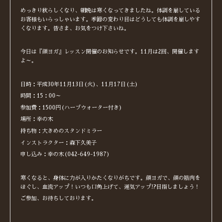
めっきり秋らしくなり、朝晩は寒くなってきましたね。体調を崩している
お客様もいらっしゃいます。季節の変わり目はどうしても体調を崩しやす
くなります。皆さま、お気をつけ下さいね。
今日は『顔ヨガ』レッスン開催のお知らせです。11月は2回、開催します
よ～。
日時：平成30年11月13日(火)、11月17日(土)
時間：15：00～
参加費：1500円(ハーブウォーター付き)
場所：幸の木
持ち物：大きめのスタンドミラー
インストラクター：森下久美子
申し込み：幸の木(042-649-1987)
寒くなると、身体に力が入りかたくなりがちです。顔ヨガで、顔の筋肉を
ほぐし、血流アップ！いつも口角上げて、運気アップ!?目指しましょう！
ご参加、お待ちしております。