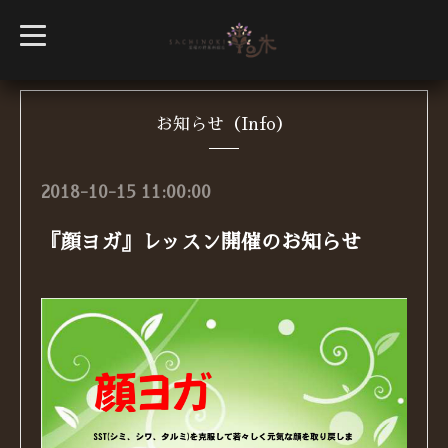
t
o
g
g
l
e
n
お知らせ（Info）
a
v
i
g
2018-10-15 11:00:00
a
t
i
『顔ヨガ』レッスン開催のお知らせ
o
n