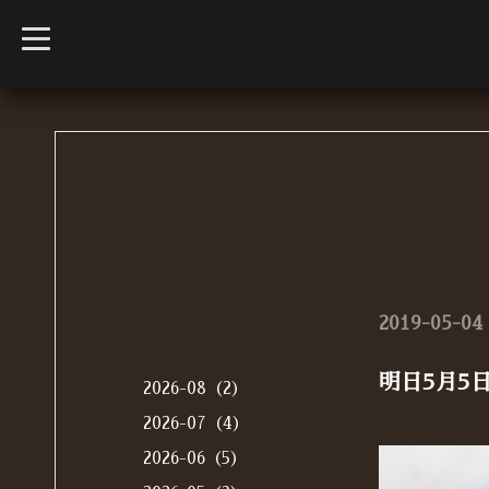
t
o
g
g
l
e
n
a
v
i
g
a
t
i
o
n
2019-05-04 
明日5月5
2026-08（2）
2026-07（4）
2026-06（5）