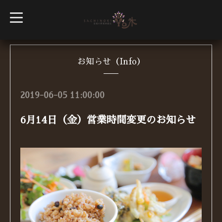
t
o
g
g
l
e
n
お知らせ（Info）
a
v
i
g
2019-06-05 11:00:00
a
t
i
6月14日（金）営業時間変更のお知らせ
o
n