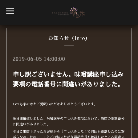
t
o
g
g
l
e
n
お知らせ（Info）
a
v
i
g
2019-06-05 14:00:00
a
t
i
申し訳ございません。味噌講座申し込み
o
n
要項の電話番号に間違いがありました。
いつも幸の木をご愛顧いただきありがとうございます。
先日開催致しました、味噌講座の申し込み要項において、当店の電話番号
に間違いがありました。
本日ご来店下さったお客様から『申し込みしたくて何回も電話したのに繋
がらなかったのー。』とご指摘いただき電話番号を確認したところ間違い