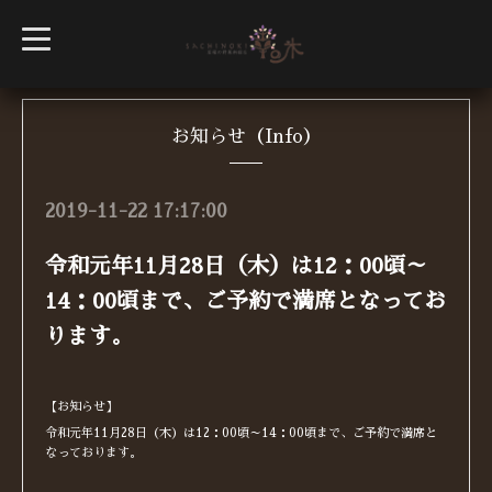
t
o
g
g
l
e
n
お知らせ（Info）
a
v
i
g
2019-11-22 17:17:00
a
t
i
令和元年11月28日（木）は12：00頃～
o
n
14：00頃まで、ご予約で満席となってお
ります。
【お知らせ】
令和元年11月28日（木）は12：00頃～14：00頃まで、ご予約で満席と
なっております。