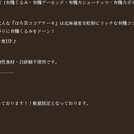
実（有機くるみ・有機アーモンド・有機カシューナッツ・有機カボ
大人な『ほろ苦ココアケーキ』は北海道産全粒粉にリッチな有機コ
がりに有機くるみをドーン！
度UP♪
物性食材・白砂糖不使用です。
-------
しております！！数量限定となっております。