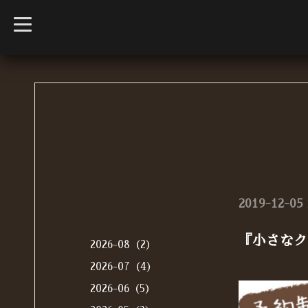
t
o
g
g
l
e
n
a
v
i
g
a
t
i
o
n
2019-12-05 
『小さなク
2026-08（2）
2026-07（4）
2026-06（5）