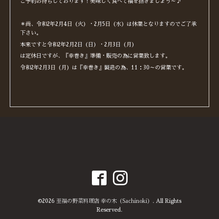
ご予約お待ちしております！美味しく食べて福を招きましょう～♪
＊尚、令和2年2月4日（火）・2月5日（水）は休業となりますのでご了承
下さい。
本来ですと令和2年2月2日（日）・2月3日（月）
は定休日ですが、『幸巻き』準備・販売の為に営業致します。
令和2年2月3日（月）は『幸巻き』製造の為、11：30～の営業です。
©2026
至福の野菜料理店 幸の木（Sachinoki）
. All Rights
Reserved.