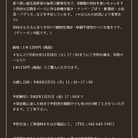
香り高い鹿児島県産の海苔と酵素玄米で、8種類の具材を巻いちゃいます
♪具材は豆腐をベースに作る卵焼き擬き・テンペ・ごぼう・酢蓮根・小松
菜・パプリカ…などを予定しています。（＊仕入れの状況により変更あ
り）
具材はもちろん全て手作り!!動物性食材・砂糖不使用のベジ太巻きです。
（ヴィーガン対応です。）
価格：1本 1280円（税抜）
＊なんと!!令和元年12月28日（土）17：00までにご予約の場合、早割サ
ービス!!
1本1150円（税抜）でご購入いただけます。
お渡し日時：令和2年2月3日（月）11：30～17：00
予約締切：令和2年1月31日（金）17：00まで
＊限定数に達した時点で予約受付期間中でも受け付け終了とさせていただ
きます。ご了承下さい。
予約方法：ご来店時またはお電話にて。（TEL：042-649-1987）