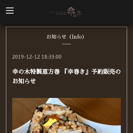
t
o
g
g
l
e
n
お知らせ（Info）
a
v
i
g
2019-12-12 18:33:00
a
t
i
幸の木特製恵方巻 『幸巻き』予約販売の
o
n
お知らせ