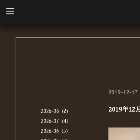
t
o
g
g
l
e
n
a
v
i
g
a
t
i
o
n
2019-12-17 
2019年
2026-08（2）
2026-07（4）
2026-06（5）