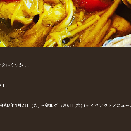
せをいくつか…。
の１。
令和2年4月21日(火)～令和2年5月6日(水))テイクアウトメニ