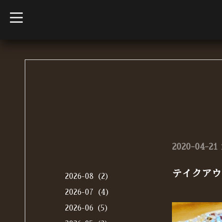
t
o
g
g
l
e
n
a
v
i
g
a
t
i
o
n
2020-04-21 
テイクアウ
2026-08（2）
2026-07（4）
2026-06（5）