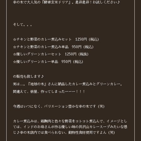
幸の木で大人気の『酵素玄米ドリア』。是非是非！お試しください♪
そして。。。
☆チキンと野菜のカレー煮込みセット 1250円（税込）
☆チキンと野菜のカレー煮込み単品 950円（税込）
☆優しいグリーンカレーセット 1250円（税抜）
☆優しいグリーンカレー単品 950円（税込）
の販売も致します♪
実は…。『地球の木』さんに納品したカレー煮込みとグリーンカレー。
間違えて、倍量、作ってしまったーーー！！！
今週はいつになく、バリエーション豊かな幸の木です（笑）
カレー煮込みは、鶏胸肉と色々な野菜をコトコト煮込んで、イメージとし
ては、インドのお母さんが作る優しい味の具沢山カレースープみたいな感
じ♪幸の木店内では食べられない、動物性食材使用ですよん（笑）