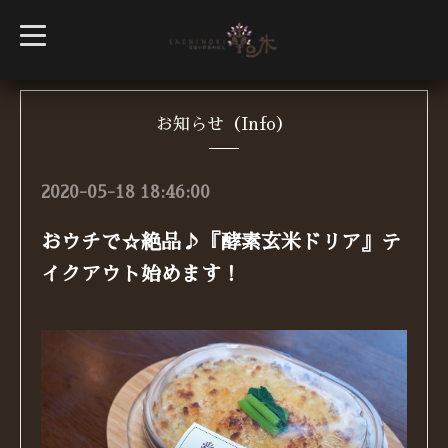
t
o
g
g
l
e
n
お知らせ（Info）
a
v
i
g
2020-05-18 18:46:00
a
t
i
おウチで☆絶品♪『酵素玄米ドリア』テ
o
n
イクアウト始めます！