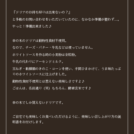
『ドリアのお持ち帰りは出来ないの？』
と多数のお問い合わせをいただいていたのに、なかなか準備が整わず…。
やっと！準備出来ました♪
幸の木のドリアは動物性食材不使用。
なので、チーズ・バター・牛乳などは使っていません。
ホワイトソースを作る時の小麦粉は全粒粉。
牛乳の代わりにアーモンドミルク。
玉ねぎ・数種類のきのこ・コーンを使い、手間ひまかけて、うま味たっぷ
りのホワイトソースに仕上げました。
動物性食材不使用とは思えない美味しさですよ♪
ごはんは、名前通り（笑）もちろん、酵素玄米です♪
幸の木でしか買えないドリアです。
ご自宅でも美味しくお食べいただけるように、美味しい召し上がり方の説
明書をお付けします。