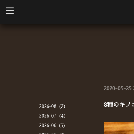
t
o
g
g
l
e
n
a
v
i
g
a
t
i
o
n
2020-05-25 
8種のキノ
2026-08（2）
2026-07（4）
2026-06（5）