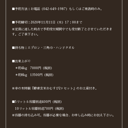
■予約方法：お電話（042-649-1987）もしくはご来店時のみ。
■予約締切：2020年11月11日（水）17：00まで
※定員に達した時点で予約受付期間中でも受付終了とさせていただきま
す。ご了承下さい。
■持ち物：エプロン・三角巾・ハンドタオル
■出来上がり
＊約4kg 7000円（税別）
＊約8kg 13500円（税別）
※幸の木特製『酵素玄米おむすび2ヶセット』のお土産付き。
■5リットル容器別途400円（税別）
10リットル容器別途700円（税別）
※容器の持ち込み可。容器が必要な場合、お申し込み時にお伝え下さい。