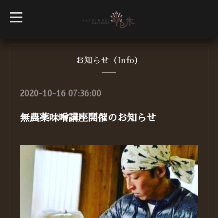
t
o
g
g
l
e
n
お知らせ（Info）
a
v
i
g
2020-10-16 07:36:00
a
t
i
無農薬味噌講座開催のお知らせ
o
n