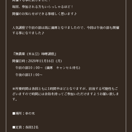
開催する事に致しました！
毎回、参加される方もいらっしゃるほど！
開催のお知らせができる事嬉しく思います♪
人気講座で午前の部は既に満席となりましたので、今回は午後の部も開催
する事になりました♪
『無農薬（米＆豆）味噌講座』
開催日時：2020年11月16日（月）
午前の部10：00～（満席 キャンセル待ち）
午後の部13：00～
※所要時間は各回ともに1時間半ほどとなりますが、前後する可能性もご
ざいますので時間には余裕を持ってご参加いただけますようお願い致しま
す。
■場所：幸の木
■定員：各回12名