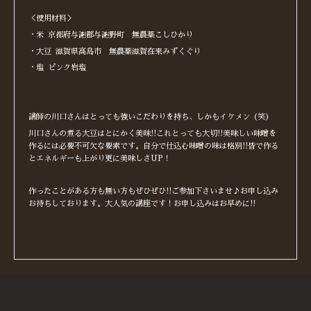
＜使用材料＞
・米 京都府与謝郡与謝野町 無農薬こしひかり
・大豆 滋賀県高島市 無農薬滋賀在来みずくぐり
・塩 ピンク岩塩
講師の川口さんはとっても強いこだわりを持ち、しかもイケメン（笑）
川口さんの煮る大豆はとにかく美味!!これとっても大切!!美味しい味噌を
作るには必要不可欠な要素です。自分で仕込む味噌の味は格別!!皆で作る
とエネルギーも上がり更に美味しさUP！
作ったことがある方も無い方もぜひぜひ!!ご参加下さいませ♪お申し込み
お待ちしております。大人気の講座です！お申し込みはお早めに!!