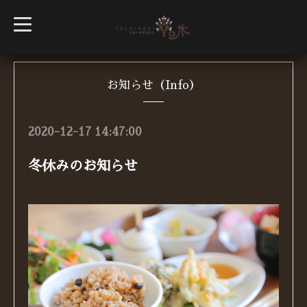
t
o
g
g
l
e
n
お知らせ（Info）
a
v
i
g
2020-12-17 14:47:00
a
t
i
冬休みのお知らせ
o
n