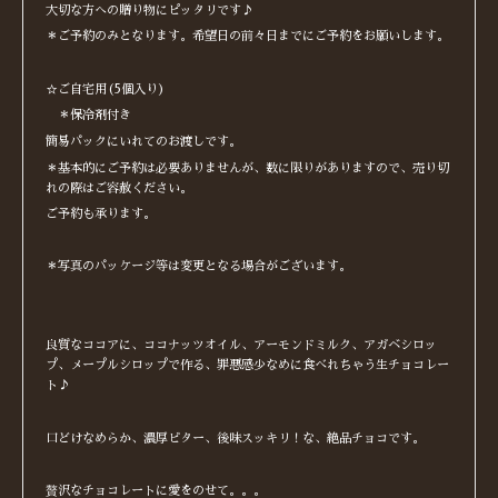
大切な方への贈り物にピッタリです♪
＊ご予約のみとなります。希望日の前々日までにご予約をお願いします。
☆ご自宅用(5個入り)
＊保冷剤付き
簡易パックにいれてのお渡しです。
＊基本的にご予約は必要ありませんが、数に限りがありますので、売り切
れの際はご容赦ください。
ご予約も承ります。
＊写真のパッケージ等は変更となる場合がございます。
良質なココアに、ココナッツオイル、アーモンドミルク、アガベシロッ
プ、メープルシロップで作る、罪悪感少なめに食べれちゃう生チョコレー
ト♪
口どけなめらか、濃厚ビター、後味スッキリ！な、絶品チョコです。
贅沢なチョコレートに愛をのせて。。。