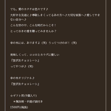
でも。愛のカタチは色々です♪
大好きな友達に♪尊敬しまくってるあの方へ♪大切な家族へ♪愛してやま
ない自分へ♪
こんな世の中、こんな時だからこそ！
とっておきの愛を贈ってみませんか？
幸の木には、ありますよ（笑）うってつけのが！（笑）
美味しくって、ココロとカラダに優しい
『贅沢生チョコレート』
ってやつが♪（笑）
幸の木オリジナル♪
『贅沢生チョコレート』
☆ギフト用(9個入り)
＊保冷剤・手提げ袋付き
1500円(税抜)