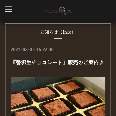
t
o
g
g
l
e
n
お知らせ（Info）
a
v
i
g
2021-02-05 16:22:00
a
t
i
『贅沢生チョコレート』販売のご案内♪
o
n