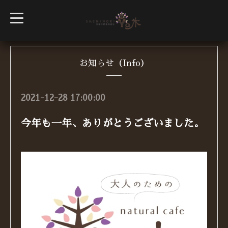
t
o
g
g
l
e
n
お知らせ（Info）
a
v
i
g
2021-12-28 17:00:00
a
t
i
今年も一年、ありがとうございました。
o
n