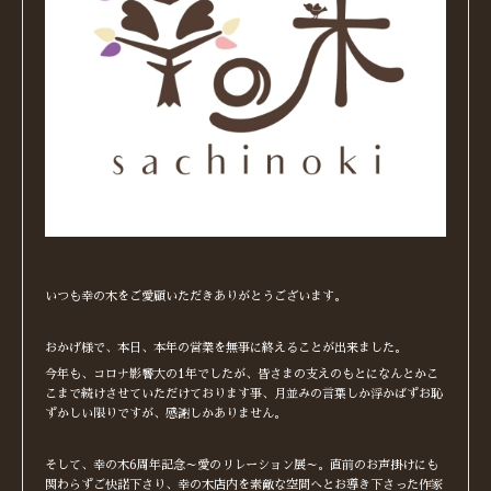
いつも幸の木をご愛顧いただきありがとうございます。
おかげ様で、本日、本年の営業を無事に終えることが出来ました。
今年も、コロナ影響大の1年でしたが、皆さまの支えのもとになんとかこ
こまで続けさせていただけております事、月並みの言葉しか浮かばずお恥
ずかしい限りですが、感謝しかありません。
そして、幸の木6周年記念～愛のリレーション展～。直前のお声掛けにも
関わらずご快諾下さり、幸の木店内を素敵な空間へとお導き下さった作家