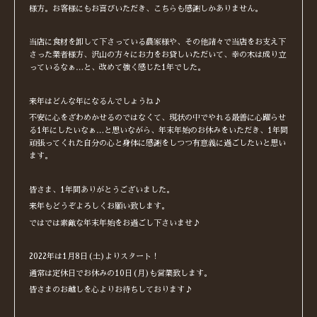
様方。お客様にもお喜びいただき、こちらも感謝しかありません。
当店に食材を卸して下さっている農家様や、その他諸々で当店をお支え下
さった業者様方、沢山の方々にお力をお貸しいただいて、幸の木は成り立
っているなぁ…と、改めて強く感じた1年でした。
来年はどんな年になるんでしょうね♪
不安に心をざわめかせるのではなくて、現状の中でやれる最善に心躍らせ
る1年にしたいなぁ…と思いながら、年末年始のお休みをいただき、1年間
頑張ってくれた自分の心と身体に感謝をしつつ有意義に過ごしたいと思い
ます。
皆さま、1年間ありがとうございました。
来年もどうぞよろしくお願い致します。
ではでは素敵な年末年始をお過ごし下さいませ♪
2022年は1月8日(土)よりスタート！
通常は定休日でお休みの10日(月)も営業致します。
皆さまのお越しを心よりお待ちしております♪