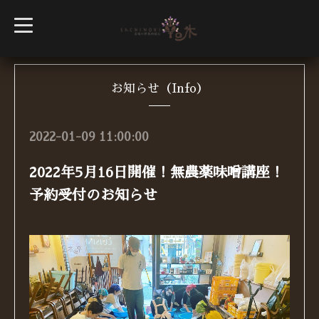
t
o
g
g
l
e
n
お知らせ（Info）
a
v
i
g
2022-01-09 11:00:00
a
t
i
2022年5月16日開催！無農薬味噌講座！
o
n
予約受付のお知らせ