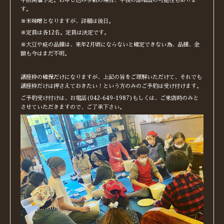
午前開催予定。お申し込み多数の場合、午後の部増設の可能性もありま
す。
※米味噌となりますが、詳細は後日。
※定員は各12名。定員は決定です。
※大豆や糀の品種は、来年2月頃にならないと確定できない為、品種、金
額も今はまだ不明。
講座枠の確保だけになりますが、上記の旨をご理解いただけて、それでも
講座枠だけは押さえておきたい！という方のみのご予約は受け付けます。
ご予約受け付けは、お電話(042-649-1987)もしくは、ご来店時のみと
させていただきますので、ご了承下さい。