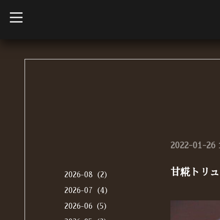
t
o
g
g
l
e
n
a
v
i
g
a
t
i
o
n
2022-01-26 
甘糀トリュ
2026-08（2）
2026-07（4）
2026-06（5）