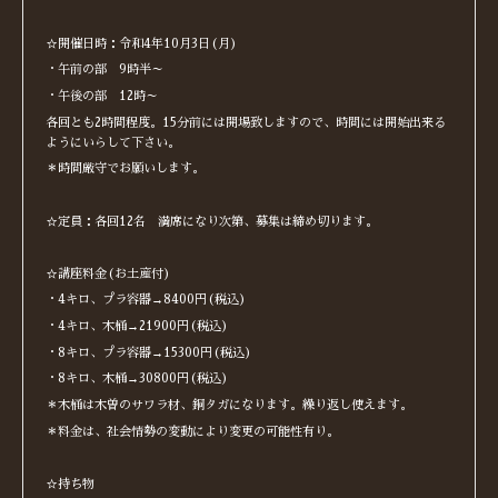
☆開催日時：令和4年10月3日(月)
・午前の部 9時半～
・午後の部 12時～
各回とも2時間程度。15分前には開場致しますので、時間には開始出来る
ようにいらして下さい。
＊時間厳守でお願いします。
☆定員：各回12名 満席になり次第、募集は締め切ります。
☆講座料金(お土産付)
・4キロ、プラ容器→8400円(税込)
・4キロ、木桶→21900円(税込)
・8キロ、プラ容器→15300円(税込)
・8キロ、木桶→30800円(税込)
＊木桶は木曽のサワラ材、銅タガになります。繰り返し使えます。
＊料金は、社会情勢の変動により変更の可能性有り。
☆持ち物