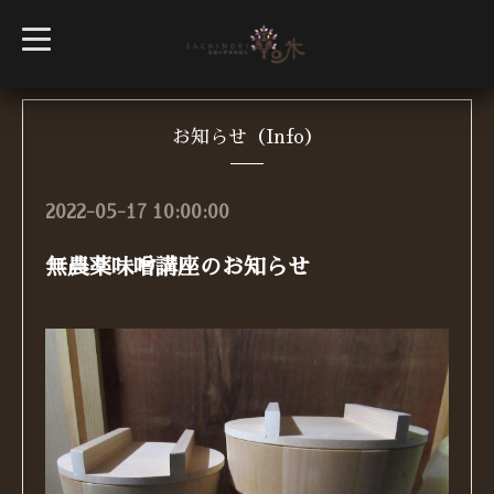
t
o
g
g
l
e
n
お知らせ（Info）
a
v
i
g
2022-05-17 10:00:00
a
t
i
無農薬味噌講座のお知らせ
o
n