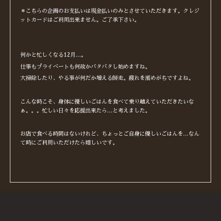
＊こちらの企画のお支払いは現金払いのみとさせていただきます。クレジ
ットカードはご利用出来ません。ご了承下さい。
何かと忙しくなる12月…。
仕事もプライベートも何故かバタバタし始めますね。
大掃除したり、やる事が何だか増える師走。疲れを溜めがちですよね。
こんな時こそ、身体に優しいごはんを食べて乗り越えていただきたいな
ぁ。。。忙しい日々を応援出来たら…と考えました。
お店で食べる時間はないけれど、ちょっとご自身に優しいごはんを…なん
て時にご利用いただけたら嬉しいです。