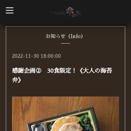
t
o
g
g
l
e
n
お知らせ（Info）
a
v
i
g
2022-11-30 18:00:00
a
t
i
感謝企画② 30食限定！《大人の海苔
o
n
弁》