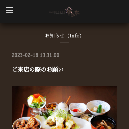
t
o
g
g
l
e
n
お知らせ（Info）
a
v
i
g
2023-02-18 13:31:00
a
t
i
ご来店の際のお願い
o
n