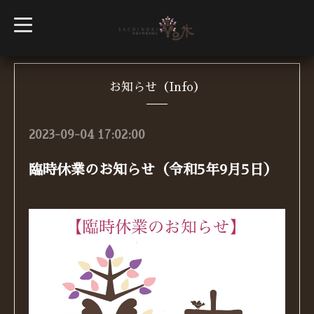
t
o
g
g
l
e
n
お知らせ（Info）
a
v
i
g
2023-09-04 17:02:00
a
t
i
臨時休業のお知らせ（令和5年9月5日）
o
n