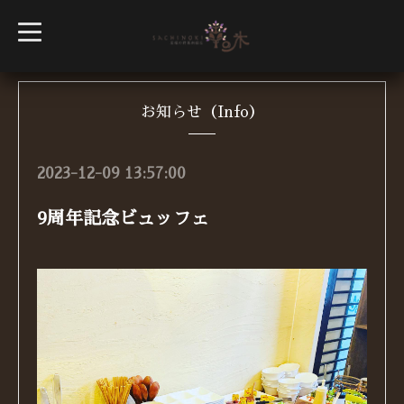
t
o
g
g
l
e
n
お知らせ（Info）
a
v
i
g
2023-12-09 13:57:00
a
t
i
9周年記念ビュッフェ
o
n