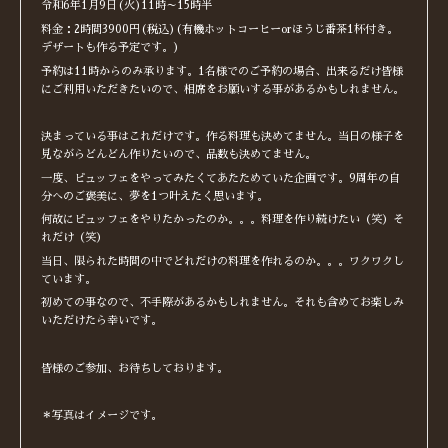
令和6年1月9日(火)11時～15時半
料金：2時間3900円(税込)(有機ホットコーヒーorほうじ番茶1杯付き。
デザートも作る予定です。)
予約は11時からのみ承ります。1名様でのご予約の場合、出来るだけ皆様
にご利用いただきたいので、相席をお願いする事があるかもしれません。
決まっている事はこれだけです。作る料理も決めてません。当日の様子を
見ながらどんどん作りたいので、品数も決めてません。
一度、ビュッフェをやってみたくてあたためていた企画です。9周年の自
分へのご褒美に、夢を1つ叶えたく思います。
何故にビュッフェをやりたかったのか。。。料理を作り続けたい（笑）そ
れだけ（笑）
当日、限られた時間の中でどれだけの料理を作れるのか。。。ワクワクし
ています。
初めての事なので、不手際があるかもしれません。それも含めてお楽しみ
いただけたら幸いです。
皆様のご参加、お待ちしております。
＊写真はイメージです。