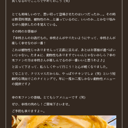
長くなるのでここらでやめておこう（笑）
とても美味しいので、思い切って登場させたのはいつだったか…。その時
は野菜料理店、植物性のみ…と謳っているのに、いいのか…とかなり悩み
ながら提供したのを覚えている。
その時のお客様が
『幸枝さんのお店だもの。幸枝さんがやりたいようにやって、幸枝さんが
楽しく幸せなのが一番！
これは植物性じゃありませんって正直に言えば、あとはお客様が選べばい
いじゃない。たまぁに、動物性もありますでいいんじゃないかしら？幸の
木ファンの方は幸枝さんが楽しんでるのが一番いいと思うわよ♪』
と言って下さって、私らしくやって行こう！と心が軽くなりました。
てなことで、クリスマスだからね、やっぱりチキンでしょ（笑）という短
絡的な理由でこのタイミングで。年に一度か二度しかない動物性メニュー
の提供です♪
幸の木ファンの皆様。とてもレアメニューです（笑）
ぜひ、幸枝の肉めし！ご賞味下さいませ。
ご予約も承りますよ～。