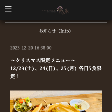
t
o
g
g
l
e
n
お知らせ（Info）
a
v
i
g
2023-12-20 16:38:00
a
t
i
～クリスマス限定メニュー～
o
n
12/23(土)、24(日)、25(月) 各日5食限
定！