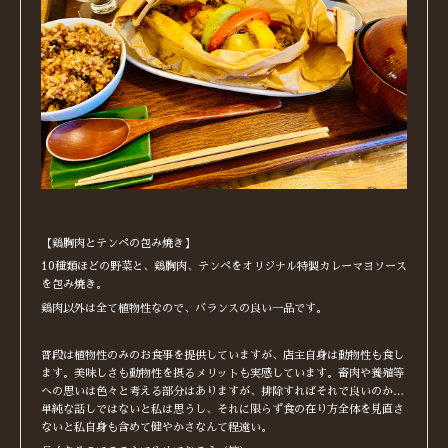
【鶏胸肉とテンペの包み焼き】
10種類ほどの野菜と、鶏胸肉、テンペをオリジナル特製カレーマヨソース
を包み焼き。
鶏肉以外は全て植物性なので、バランスの良い一品です。
普段は植物性のみのお食事を提供していますが、店主自身は動物性も食し
ます。美味しさも動物性を摂るメリットも実感しています。畜肉や養殖等
への思いは色々と考える部分はありますが、排除すればそれで良いのか…
単純な話しではないと私は思うし、それに限らず食の在り方全体を見直さ
ないと私自身も含めて健やかさなんて程遠い。