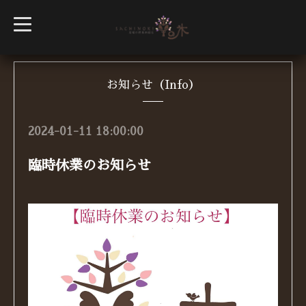
t
o
g
g
l
e
n
お知らせ（Info）
a
v
i
g
2024-01-11 18:00:00
a
t
i
臨時休業のお知らせ
o
n