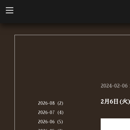
t
o
g
g
l
e
n
a
v
i
g
a
t
i
o
n
2024-02-06 
2月6日(
2026-08（2）
2026-07（4）
2026-06（5）