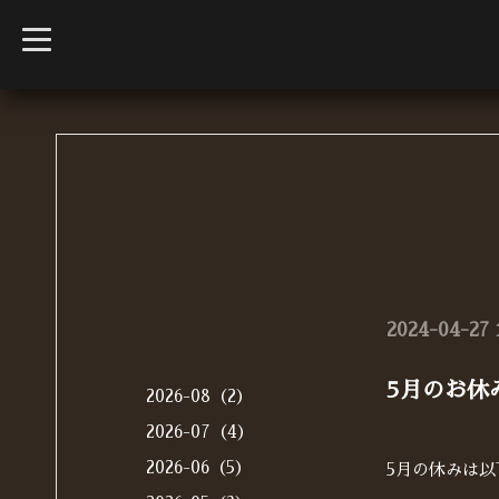
t
o
g
g
l
e
n
a
v
i
g
a
t
i
o
n
2024-04-27 
5月のお休
2026-08（2）
2026-07（4）
2026-06（5）
5月の休みは