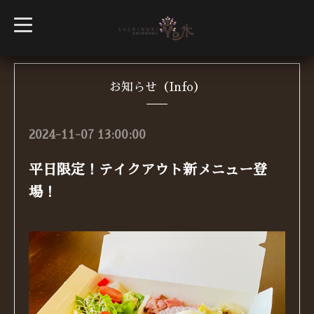
t
o
g
g
l
e
n
お知らせ（Info）
a
v
i
g
2024-11-07 13:00:00
a
t
i
平日限定！テイクアウト新メニュー登
o
n
場！