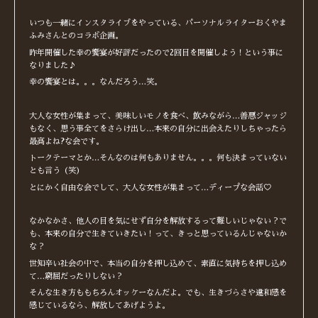
いつも一緒にインスタライブをやっている、パーソナルライターおくやま
ふみさんとのコラボ企画。
昨年開催した幸の饗宴が好評だったので2回目を開催しよう！という事に
なりました♪
幸の饗宴とは。。。なんだろう…笑。
大人な女性が集まって、美味しいモノを食べ、飲みながら…善悪ジャッジ
もなく、思う事全てをさらけ出し…本来の自分に出会えたりしちゃったら
最高よね?な会です。
トークテーマとか…そんなのは何もありません。。。何も決まっていない
とも言う（笑）
とにかく自由な会でして、大人な女性が集まって…ディープな会話♡
なかなかさ、他人の目を気にせず自分を解放するって難しいじゃない？で
も、本来の自分で生きていきたい！って、きっと思っているんじゃないか
な？
世知辛い社会の中で、本当の自分を押し込めて、素直に気持ちを押し込め
て…窮屈だったりしない？
そんな生き方ももちろんオッケーなんだよ。でも、生きづらさや違和感を
感じているなら、解放してあげようよ。