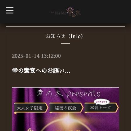
t
o
g
g
l
e
n
お知らせ（Info）
a
v
i
g
2025-01-14 13:12:00
a
t
i
幸の饗宴へのお誘い…
o
n