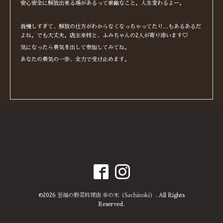
安心安全に解放出来る場があるって素敵なこと。人生変わるよー。
我慢しすぎて、解放の仕方がわからなくなっちゃってたり…もあるあるだ
よね。でも大丈夫。店主幸枝と、ふみちゃんの2人が寄り添います♡
気になったら勇気を出して参加してみてね。
あなたの勇気の一歩、全力で受け止めます。
©2026
至福の野菜料理店 幸の木（Sachinoki）
. All Rights
Reserved.