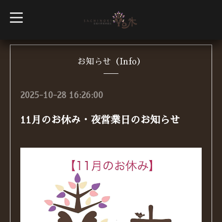
t
o
g
g
l
e
n
お知らせ（Info）
a
v
i
g
2025-10-28 16:26:00
a
t
i
11月のお休み・夜営業日のお知らせ
o
n