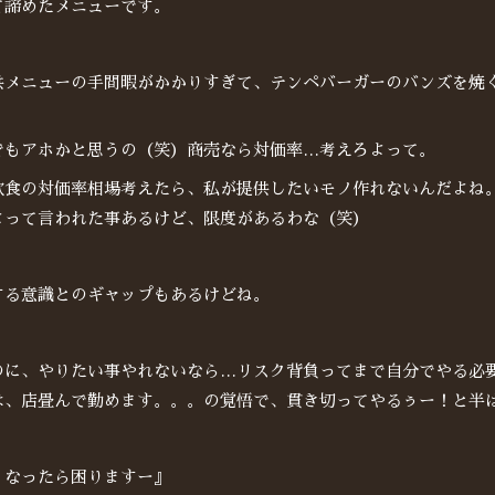
て諦めたメニューです。
供メニューの手間暇がかかりすぎて、テンペバーガーのバンズを焼
でもアホかと思うの（笑）商売なら対価率…考えろよって。
飲食の対価率相場考えたら、私が提供したいモノ作れないんだよね
よって言われた事あるけど、限度があるわな（笑）
する意識とのギャップもあるけどね。
のに、やりたい事やれないなら…リスク背負ってまで自分でやる必
は、店畳んで勤めます。。。の覚悟で、貫き切ってやるぅー！と半
くなったら困りますー』