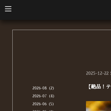
t
o
g
g
l
e
n
a
v
i
g
a
t
i
o
n
2025-12-22 
【絶品！テ
2026-08（2）
2026-07（4）
2026-06（5）