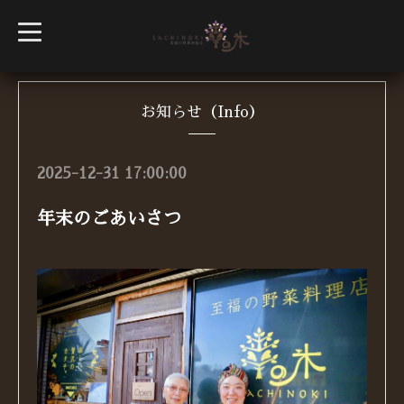
t
o
g
g
l
e
n
お知らせ（Info）
a
v
i
g
2025-12-31 17:00:00
a
t
i
年末のごあいさつ
o
n