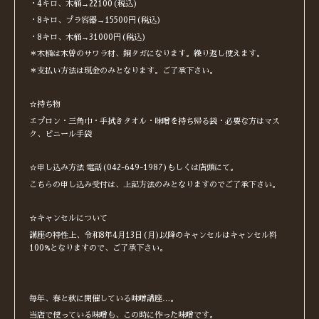
・4キロ、木桶→22100(税込)
・8キロ、プラ容器→15500円(税込)
・8キロ、木桶→31000円(税込)
＊木桶は木曽のサワラ材、銅タガになります。繰り返し使えます。
＊支払い方法は現金のみとなります。ご了承下さい。
☆持ち物
エプロン・三角巾・手拭きタオル・味噌を持ち帰る袋・必要な方はマス
ク、ビニール手袋
☆申し込み方法 電話(042-649-1987)もしくは店頭にて。
こちらの申し込み受付は、上記方法のみとなりますのでご了承下さい。
☆キャンセルについて
講座の特性上、令和8年4月13日(月)以降のキャンセルはキャンセル料
100%となりますので、ご了承下さい。
毎年、春と秋に開催している味噌講座…。
当店で使っている味噌も、この時に作った味噌です。