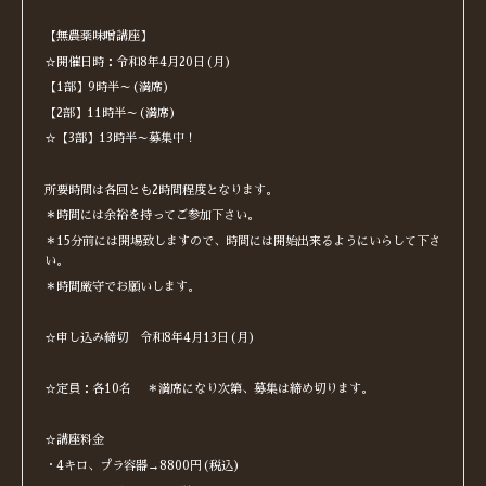
【無農薬味噌講座】
☆開催日時：令和8年4月20日(月)
【1部】9時半～(満席)
【2部】11時半～(満席)
☆【3部】13時半～募集中！
所要時間は各回とも2時間程度となります。
＊時間には余裕を持ってご参加下さい。
＊15分前には開場致しますので、時間には開始出来るようにいらして下さ
い。
＊時間厳守でお願いします。
☆申し込み締切 令和8年4月13日(月)
☆定員：各10名 ＊満席になり次第、募集は締め切ります。
☆講座料金
・4キロ、プラ容器→8800円(税込)