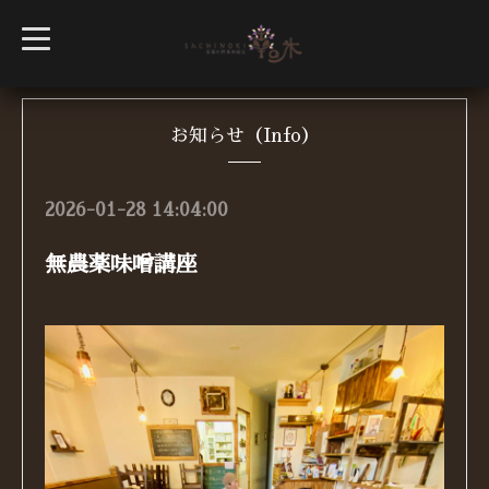
t
o
g
g
l
e
n
お知らせ（Info）
a
v
i
g
2026-01-28 14:04:00
a
t
i
無農薬味噌講座
o
n