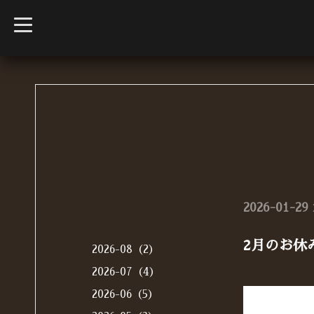
t
o
g
g
l
e
n
a
v
i
g
a
t
i
o
n
2026-01-29 
2月のお休
2026-08（2）
2026-07（4）
2026-06（5）